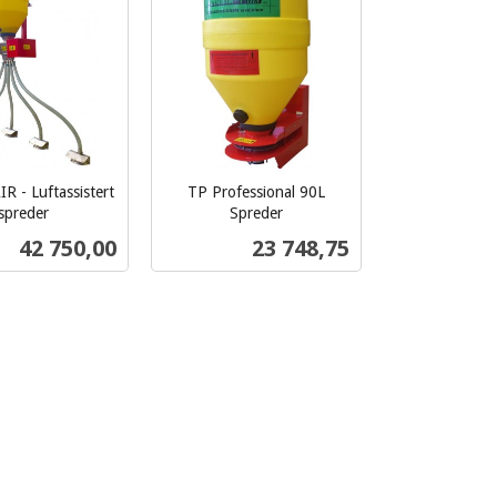
R - Luftassistert
TP Professional 90L
spreder
Spreder
inkl.
Pris
Pris
42 750,00
23 748,75
mva.
Kjøp
Les mer