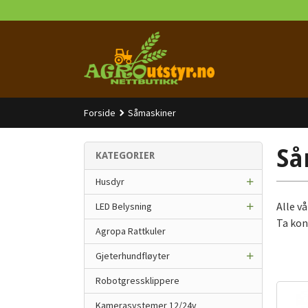
Gå
til
innholdet
Forside
Såmaskiner
Så
KATEGORIER
Husdyr
Alle v
LED Belysning
Ta kon
Agropa Rattkuler
Gjeterhundfløyter
Robotgressklippere
Kamerasystemer 12/24v