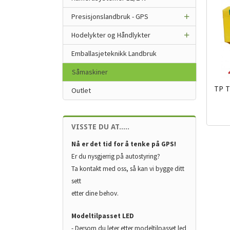
Presisjonslandbruk - GPS
Hodelykter og Håndlykter
Emballasjeteknikk Landbruk
Såmaskiner
TP T
Outlet
inkl.
mva.
VISSTE DU AT.....
Nå er det tid for å tenke på GPS!
Er du nysgjerrig på autostyring?
Ta kontakt med oss, så kan vi bygge ditt
sett
etter dine behov.
Modeltilpasset LED
- Dersom du leter etter modeltilpasset led