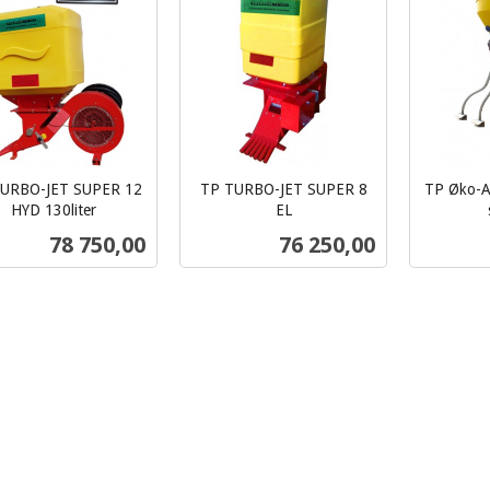
URBO-JET SUPER 12
TP TURBO-JET SUPER 8
TP Øko-AI
HYD 130liter
EL
inkl.
inkl.
Pris
Pris
78 750,00
76 250,00
mva.
mva.
Kjøp
Kjøp