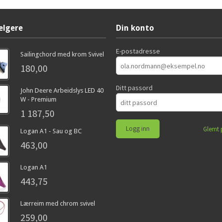
elgere
Din konto
E-postadresse
Sailingchord med krom Svivel
180,00
Ditt passord
John Deere Arbeidslys LED 40
W - Premium
1 187,50
Glemt 
Logan A1 - Sau og BC
463,00
Logan A1
443,75
Lærreim med chrom svivel
259,00