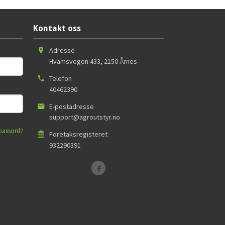
Kontakt oss
Adresse
Hvamsvegen 433
,
2150
Årnes
Telefon
40462390
E-postadresse
support@agroutstyr.no
passord?
Foretaksregisteret
932290391