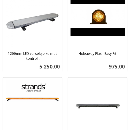
1200mm LED varselbjelke med
Hideaway Flash Easy Fit
inkl.
kontroll.
inkl.
mva.
Pris
Pris
5 250,00
975,00
mva.