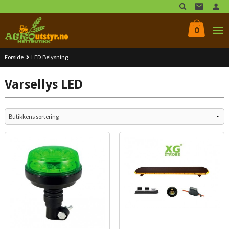
Gå
til
innholdet
0
Forside
LED Belysning
Varsellys LED