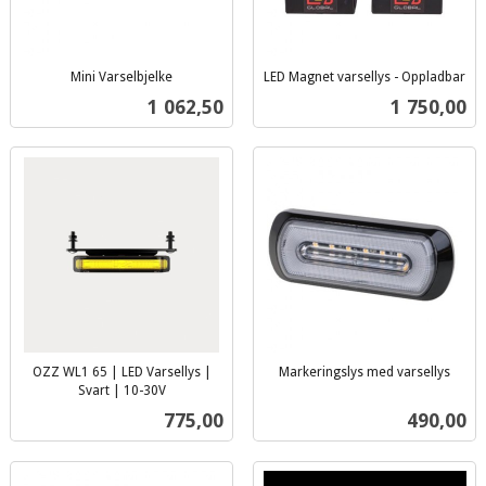
Mini Varselbjelke
LED Magnet varsellys - Oppladbar
inkl.
inkl.
Pris
Pris
1 062,50
1 750,00
mva.
mva.
OZZ WL1 65 | LED Varsellys |
Markeringslys med varsellys
inkl.
Svart | 10-30V
inkl.
mva.
Pris
Pris
775,00
490,00
mva.