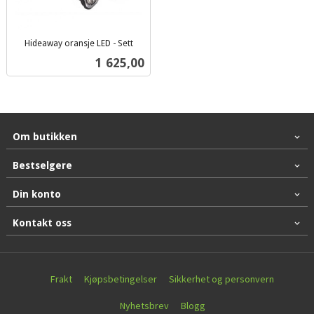
Hideaway oransje LED - Sett
inkl.
Pris
1 625,00
mva.
Om butikken
Bestselgere
Din konto
Kontakt oss
Frakt
Kjøpsbetingelser
Sikkerhet og personvern
Nyhetsbrev
Blogg