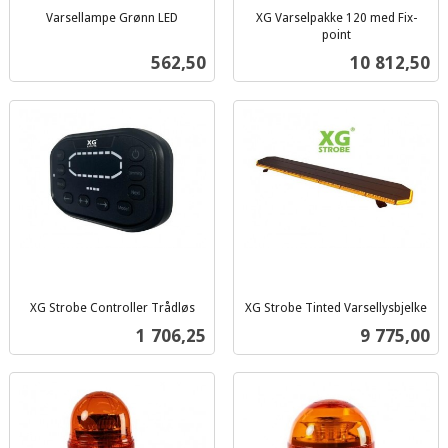
Varsellampe Grønn LED
XG Varselpakke 120 med Fix-
inkl.
point
inkl.
mva.
Pris
Pris
562,50
10 812,50
mva.
XG Strobe Controller Trådløs
XG Strobe Tinted Varsellysbjelke
inkl.
inkl.
Pris
Pris
1 706,25
9 775,00
mva.
mva.