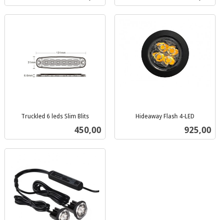
Truckled 6 leds Slim Blits
Hideaway Flash 4-LED
inkl.
inkl.
Pris
Pris
450,00
925,00
mva.
mva.