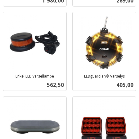
Pris
Pris
1 980,00
269,00
mva.
Enkel LED varsellampe
LEDguardian® Varselys
inkl.
inkl.
Pris
Pris
562,50
405,00
mva.
mva.