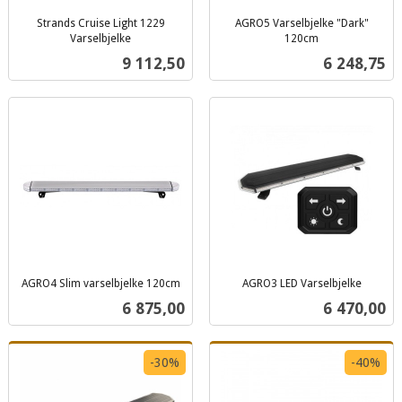
Strands Cruise Light 1229
AGRO5 Varselbjelke "Dark"
Varselbjelke
120cm
inkl.
inkl.
Pris
Pris
9 112,50
6 248,75
mva.
mva.
AGRO4 Slim varselbjelke 120cm
AGRO3 LED Varselbjelke
inkl.
inkl.
Pris
Pris
6 875,00
6 470,00
mva.
mva.
-30%
-40%