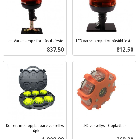
Led Varsellampe for påstikkfeste
LED varsellampe for påstikkfeste
inkl.
inkl.
Pris
Pris
837,50
812,50
mva.
mva.
Koffert med oppladbare varsellys
LED varsellys - Oppladbar
inkl.
- 6pk
inkl.
mva.