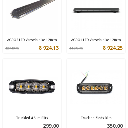
AGRO2 LED Varselbjelke 120cm
AGRO1 LED Varselbjelke 120cm
Rabatt
inkl.
Rabatt
inkl.
Tilbud
Tilbud
8 924,13
8 924,25
12 748,75
14 873,75
mva.
mva.
Truckled 4 Slim Blits
Truckled 6leds Blits
inkl.
inkl.
Pris
Pris
299,00
350,00
mva.
mva.