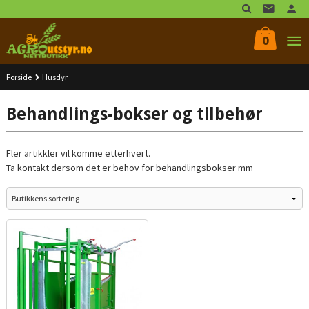
Gå
til
innholdet
0
Forside
Husdyr
Behandlings-bokser og tilbehør
Fler artikkler vil komme etterhvert.
Ta kontakt dersom det er behov for behandlingsbokser mm