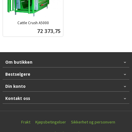
Cattle Crush A5000
inkl.
Pris
72 373,75
mva.
Om butikken
Bestselgere
Din konto
Kontakt oss
Frakt
Kjøpsbetingelser
Sikkerhet og personvern