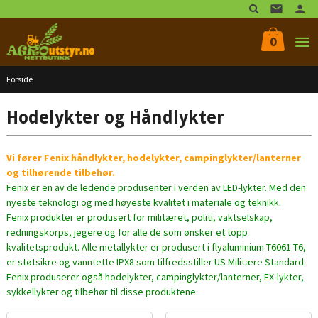
Gå
til
innholdet
0
Forside
Hodelykter og Håndlykter
Vi fører Fenix håndlykter, hodelykter, campinglykter/lanterner
og tilhørende tilbehør.
Fenix er en av de ledende produsenter i verden av LED-lykter. Med den
nyeste teknologi og med høyeste kvalitet i materiale og teknikk.
Fenix produkter er produsert for militæret, politi, vakt­selskap,
redningskorps, jegere og for alle de som ønsker et topp
kvalitetsprodukt. Alle metal­lykter er produsert i flyaluminium T6061 T6,
er støtsikre og vanntette IPX8 som tilfredsstiller US Militære Standard.
Fenix produserer også hodelykter, camping­lykter/lanterner, EX-­lykter,
sykkellykter og tilbehør til disse produktene.