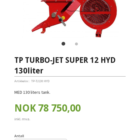
TP TURBO-JET SUPER 12 HYD
130liter
Artikkelnr.:
TP-TJ130 HYD
MED 130 liters tank.
Pris
NOK
78 750,00
inkl. mva.
Antall