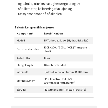
og sårulle, trinnløs hastighetsregulering av
sårullemotor, kalibreringsfunksjon og
rotasjonssensor på såakselen.
Tekniske spesifikasjoner
Komponent
Spesifikasjon
Modell
TP Turbo Jet Super (Hydraulisk vifte)
130L
/ 200L / 300L / 400L (Transparent
Beholderstørrelser
plast)
Antall utløp
12 rør
Slangelengde
40 meter inkludert
Viftekraft
Hydraulisk drevet turbin, Ø 380 mm
PROFI Control Unit (12V
Styringssystem
strømtilkobling til traktor)
Såruller
Plast (standard) + Metall (gressfrø)