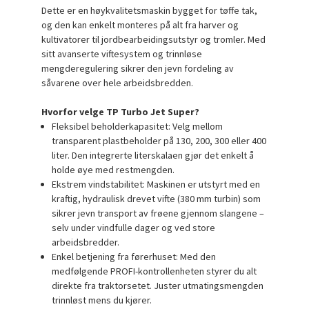
Dette er en høykvalitetsmaskin bygget for tøffe tak,
og den kan enkelt monteres på alt fra harver og
kultivatorer til jordbearbeidingsutstyr og tromler. Med
sitt avanserte viftesystem og trinnløse
mengderegulering sikrer den jevn fordeling av
såvarene over hele arbeidsbredden.
Hvorfor velge TP Turbo Jet Super?
Fleksibel beholderkapasitet:
Velg mellom
transparent plastbeholder på
130, 200, 300 eller 400
liter
. Den integrerte literskalaen gjør det enkelt å
holde øye med restmengden.
Ekstrem vindstabilitet:
Maskinen er utstyrt med en
kraftig, hydraulisk drevet vifte (380 mm turbin) som
sikrer jevn transport av frøene gjennom slangene –
selv under vindfulle dager og ved store
arbeidsbredder.
Enkel betjening fra førerhuset:
Med den
medfølgende
PROFI-kontrollenheten
styrer du alt
direkte fra traktorsetet. Juster utmatingsmengden
trinnløst mens du kjører.