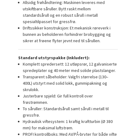
Allsidig frøhåndtering:
Maskinen leveres med
utskiftbare såruller. Bytt raskt mellom
standardsårull og en robust sårull i metall
spesialtilpasset for gressfrø.
Driftssikker konstruksjon:
Et mekanisk røreverk i
bunnen av beholderen forhindrer brobygging og
sikrer at frøene flyter jevnt ned til sårullen.
Standard utstyrspakke (Inkludert):
Komplett spredersett:
12 utløpsrør, 12 galvaniserte
spredeplater og 40 meter med solide plastslanger.
Transparent såbeholder:
Valgfri størrelse (130–
400L) utstyrt med solid lokk, gummipakning og
skrulokk.
Justerbare spjeld:
Gir full kontroll over
frøstrømmen.
To såruller:
Standardsårull samt sårull i metall til
gressfrø.
Hydraulisk viftesystem:
1 kraftig kraftturbin (Ø 380
mm) for maksimal luftstrøm.
PROFI kontrollboks:
Med AV/PÅ-bryter for både vifte