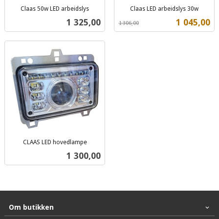
Claas 50w LED arbeidslys
Claas LED arbeidslys 30w
inkl.
Rabatt
inkl.
Pris
Tilbud
1 325,00
1 045,00
1 306,00
mva.
mva.
CLAAS LED hovedlampe
inkl.
Pris
1 300,00
mva.
Om butikken