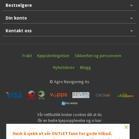
Bestselgere
Din konto
Kontakt oss
Frakt
Kjøpsbetingelser
Sikkerhet og personvern
Nyhetsbrev
Blogg
© Agro Navigering As
Vår nettbutikk bruker cookies slik at du
får en bedre kjøpsopplevelse og vi kan
×
yte deg bedre service. Vi bruker cookies
hovedsaklig til å lagre
Husk å sjekk ut vår OUTLET fane for gode tilbud.
innloggingsdetaljer og huske hva du