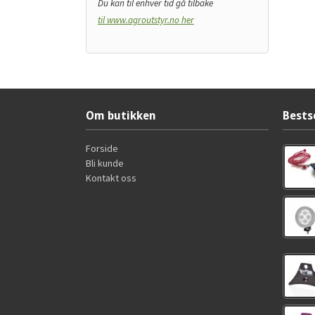
Du kan til enhver tid gå tilbake
til www.agroutstyr.no her
Om butikken
Bests
Forside
Bli kunde
Kontakt oss