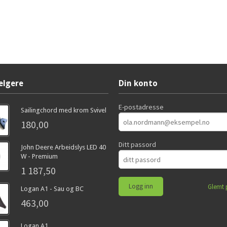
elgere
Din konto
E-postadresse
Sailingchord med krom Svivel
180,00
Ditt passord
John Deere Arbeidslys LED 40
W - Premium
1 187,50
Glemt 
Logan A1 - Sau og BC
463,00
Logan A1