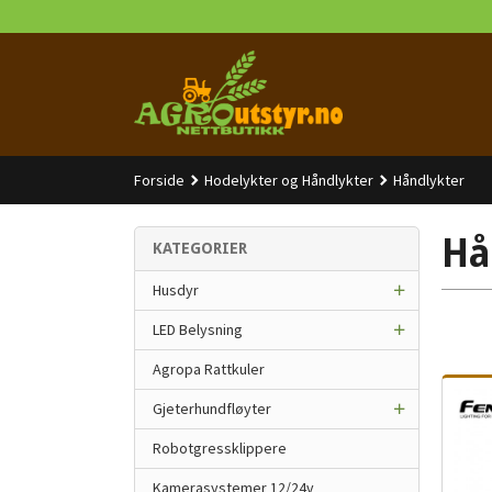
Gå
til
innholdet
Forside
Hodelykter og Håndlykter
Håndlykter
Hå
KATEGORIER
Husdyr
LED Belysning
Agropa Rattkuler
Gjeterhundfløyter
Robotgressklippere
Kamerasystemer 12/24v