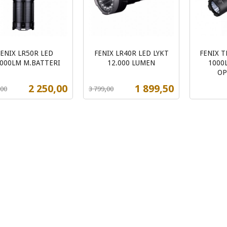
FENIX LR50R LED
FENIX LR40R LED LYKT
FENIX T
.000LM M.BATTERI
12.000 LUMEN
1000
t
Rabatt
inkl.
OP
inkl.
mva.
Tilbud
Tilbud
2 250,00
1 899,50
,00
3 799,00
mva.
Kjøp
Kjøp