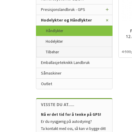
Presisjonslandbruk - GPS
Hodelykter og Håndlykter
Håndlykter
12
Hodelykter
Rabat
inkl.
mva.
4 500
Tilbehør
Emballasjeteknikk Landbruk
Såmaskiner
Outlet
VISSTE DU AT.....
Nå er det tid for å tenke på GPS!
Er du nysgjerrig på autostyring?
Ta kontakt med oss, så kan vi bygge ditt