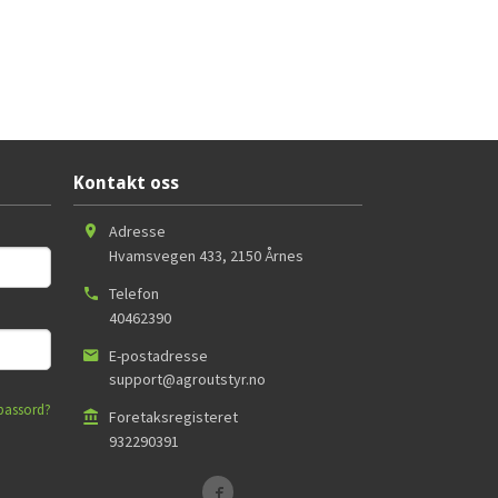
Kontakt oss
Adresse
Hvamsvegen 433
,
2150
Årnes
Telefon
40462390
E-postadresse
support@agroutstyr.no
passord?
Foretaksregisteret
932290391