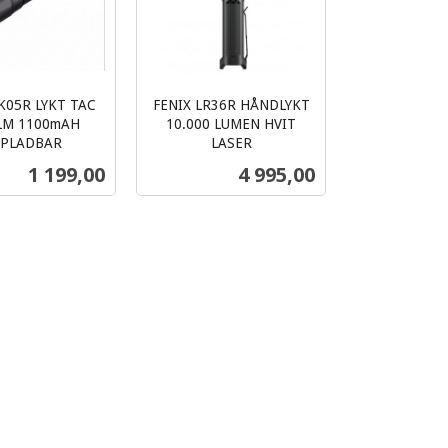
K05R LYKT TAC
FENIX LR36R HÅNDLYKT
LM 1100mAH
10.000 LUMEN HVIT
PLADBAR
LASER
inkl.
Pris
Pris
1 199,00
4 995,00
mva.
Kjøp
Kjøp