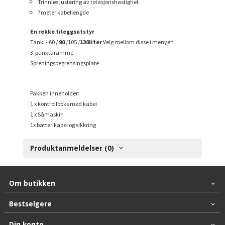
Trinnløs justering av rotasjonshastighet
7meter kabellengde
En rekke tileggsutstyr
Tank: - 60 /
90
/105 /
130liter
Velg mellom disse i menyen
3-punkts ramme
Spreningsbegrensingsplate
Pakken inneholder:
1 x kontrollboks med kabel
1 x Såmaskin
1x batterikabel og sikkring
Produktanmeldelser (0)
Om butikken
Bestselgere
Din konto