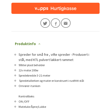
Produktinfo
Spreder for små frø , vifte spreder - Produsert i
stål, med KTL pulvert lakkert rammet
90liter plast beholder
12v motor 200w
Spredebredde 3-21 meter
Spredetallerken og mater er konstruert i rustfritt stål
Omrører i tanken
Kontrollboks
ON /OFF
Mateluke Åpne/Lukke