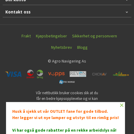
Kontakt oss
Frakt
Kjøpsbetingelser
Sikkerhet og personvern
Nyhetsbrev
Blogg
© Agro Navigering As
Vår nettbutikk bruker cookies slik at du
får en bedre kjøpsopplevelse og vi kan
×
yte deg bedre service. Vi bruker cookies
hovedsaklig til å lagre
Husk å sjekk ut vår OUTLET fane for gode tilbud.
innloggingsdetaljer og huske hva du
Her legger vi ut nye lamper og utstyr til en rimlig pris!
har puttet i handlekurven din. Fortsett å
bruke siden som normalt om du godtar
Vi har også gode rabatter på en rekke arbeidslys nå
!
dette.
Les mer