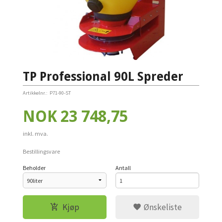
TP Professional 90L Spreder
Artikkelnr.:
P71-90-ST
Pris
NOK
23 748,75
inkl. mva.
Bestillingsvare
Beholder
Antall
Kjøp
Ønskeliste