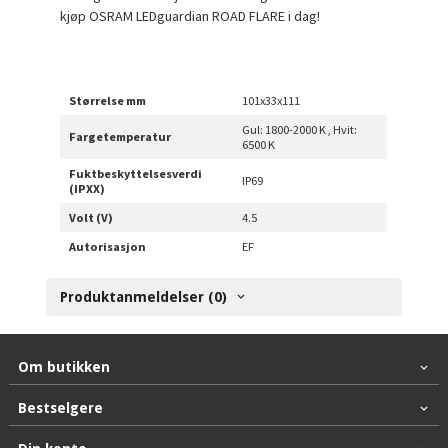
kjøp OSRAM LEDguardian ROAD FLARE i dag!
Størrelse mm
101x33x111
Gul: 1800-2000 K , Hvit:
Fargetemperatur
6500 K
Fuktbeskyttelsesverdi
IP69
(IPXX)
Volt (V)
4.5
Autorisasjon
EF
Produktanmeldelser (0)
Om butikken
Bestselgere