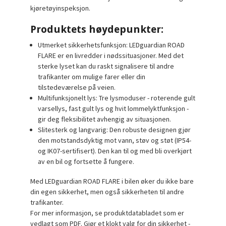
kjøretøyinspeksjon.
Produktets høydepunkter:
Utmerket sikkerhetsfunksjon: LEDguardian ROAD
FLARE er en livredder i nødssituasjoner. Med det
sterke lyset kan du raskt signalisere til andre
trafikanter om mulige farer eller din
tilstedeværelse på veien.
Multifunksjonelt lys: Tre lysmoduser - roterende gult
varsellys, fast gult lys og hvit lommelyktfunksjon -
gir deg fleksibilitet avhengig av situasjonen.
Slitesterk og langvarig: Den robuste designen gjør
den motstandsdyktig mot vann, støv og støt (IP54-
og IK07-sertifisert). Den kan til og med bli overkjørt
av en bil og fortsette å fungere.
Med LEDguardian ROAD FLARE i bilen øker du ikke bare
din egen sikkerhet, men også sikkerheten til andre
trafikanter.
For mer informasjon, se produktdatabladet som er
vedlagt som PDF. Gjør et klokt valg for din sikkerhet -