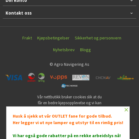
Din konto
Kontakt oss
Frakt
Kjøpsbetingelser
Sikkerhet og personvern
Nyhetsbrev
Blogg
© Agro Navigering As
Vår nettbutikk bruker cookies slik at du
får en bedre kjøpsopplevelse og vi kan
×
yte deg bedre service. Vi bruker cookies
hovedsaklig til å lagre
Husk å sjekk ut vår OUTLET fane for gode tilbud.
innloggingsdetaljer og huske hva du
Her legger vi ut nye lamper og utstyr til en rimlig pris!
har puttet i handlekurven din. Fortsett å
bruke siden som normalt om du godtar
Vi har også gode rabatter på en rekke arbeidslys nå
!
dette.
Les mer