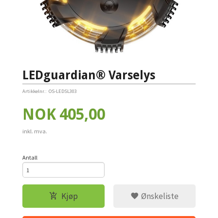
LEDguardian® Varselys
Artikkelnr.:
OS-LEDSL303
Pris
NOK
405,00
inkl. mva.
Antall
Kjøp
Ønskeliste