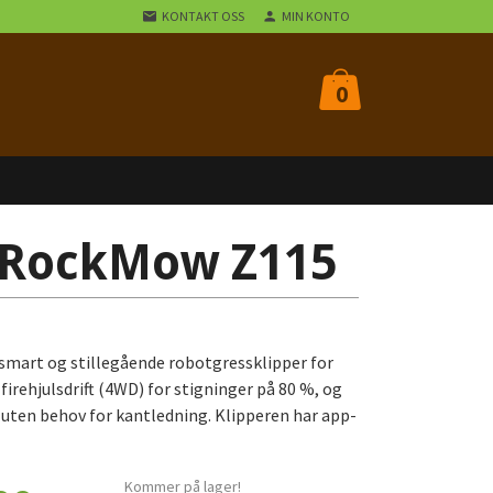
KONTAKT OSS
MIN KONTO
0
 RockMow Z115
mart og stillegående robotgressklipper for
firehjulsdrift (4WD) for stigninger på 80 %, og
ten behov for kantledning. Klipperen har app-
Kommer på lager!