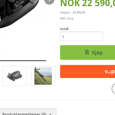
Tilbud
NOK
22 590,
Førpris:
24 499,00
Rabatt
inkl. mva.
Antall
Kjøp
Produktanmeldelser (0)