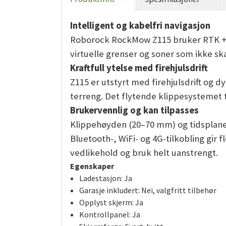
Intelligent og kabelfri navigasjon
Roborock RockMow Z115 bruker RTK + VS
virtuelle grenser og soner som ikke ska
Kraftfull ytelse med firehjulsdrift
Z115 er utstyrt med firehjulsdrift og d
terreng. Det flytende klippesystemet til
Brukervennlig og kan tilpasses
Klippehøyden (20–70 mm) og tidsplaner 
Bluetooth-, WiFi- og 4G-tilkobling gir f
vedlikehold og bruk helt uanstrengt.
Egenskaper
Ladestasjon:
Ja
Garasje inkludert:
Nei, valgfritt tilbehør
Opplyst skjerm:
Ja
Kontrollpanel:
Ja