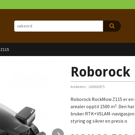
 Z115
Roborock
Artikkelnr.:
100002875
Roborock RockMow Z115 er en s
arealer opptil 1500 m². Den har 
bruker RTK+VSLAM-navigasjon u
styring og sikrer en presis o
Next