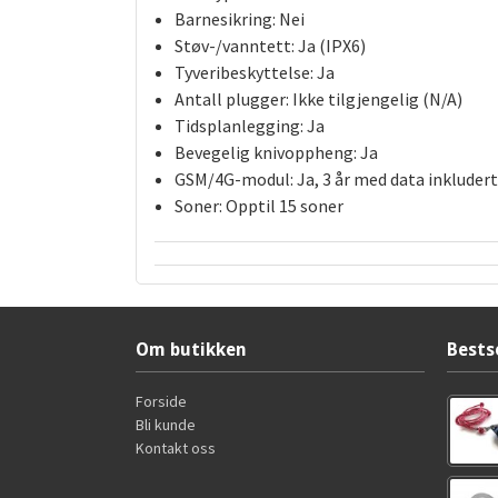
Barnesikring:
Nei
Støv-/vanntett:
Ja (IPX6)
Tyveribeskyttelse:
Ja
Antall plugger:
Ikke tilgjengelig (N/A)
Tidsplanlegging:
Ja
Bevegelig knivoppheng:
Ja
GSM/4G-modul:
Ja, 3 år med data inkludert
Soner:
Opptil 15 soner
Om butikken
Bests
Forside
Bli kunde
Kontakt oss