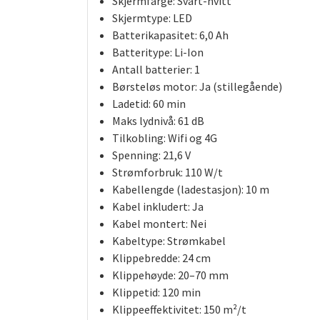
Skjermfarge:
Svart-hvitt
Skjermtype:
LED
Batterikapasitet:
6,0 Ah
Batteritype:
Li-Ion
Antall batterier:
1
Børsteløs motor:
Ja (stillegående)
Ladetid:
60 min
Maks lydnivå:
61 dB
Tilkobling:
Wifi og 4G
Spenning:
21,6 V
Strømforbruk:
110 W/t
Kabellengde (ladestasjon):
10 m
Kabel inkludert:
Ja
Kabel montert:
Nei
Kabeltype:
Strømkabel
Klippebredde:
24 cm
Klippehøyde:
20–70 mm
Klippetid:
120 min
Klippeeffektivitet:
150 m²/t