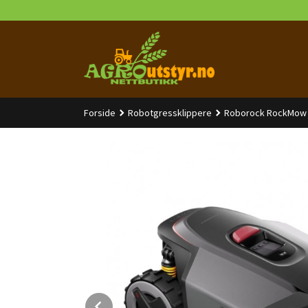
Gå
til
innholdet
Forside
Robotgressklippere
Roborock RockMow
Prev