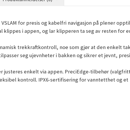
LAM for presis og kabelfri navigasjon på plener opptil
l klippes i appen, og lar klipperen ta seg av resten for 
ynamisk trekkraftkontroll, noe som gjør at den enkelt ta
passer seg ujevnheter i bakken og sikrer et jevnt, presist
justeres enkelt via appen. PreciEdge-tilbehør (valgfrit
leksibel kontroll. IPX6-sertifisering for vanntetthet og et