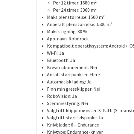
Per 12 timer: 1680 m²
Per 24 timer: 3360 m²
Maks plenstørrelse:
1500 m²
Anbefalt plenstørrelse:
1500 m²
Maks stigning:
80 %
App-navn:
Roborock
Kompatibelt operativsystem:
Android / iO
Wi-Fi:
Ja
Bluetooth:
Ja
Krever abonnement:
Nei
Antall startpunkter:
Flere
Automatisk lading:
Ja
Finn min gressklipper:
Nei
RoboVision:
Ja
Stemmestyring:
Nei
Valgfritt klippemønster:
S-Path (S-mønst
Valgfritt starttidspunkt:
Ja
Knivblader:
6 – Endurance
Knivtype:
Endurance-kniver