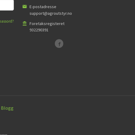
E-postadresse
support@agroutstyr.no
passord?
Foretaksregisteret
932290391
Blogg