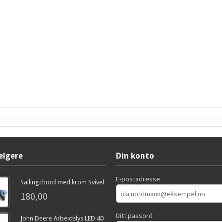
elgere
Din konto
E-postadresse
Sailingchord med krom Svivel
180,00
Ditt passord
John Deere Arbeidslys LED 40