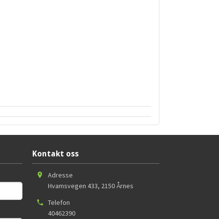
Kontakt oss
Adresse
Hvamsvegen 433
,
2150
Årnes
Telefon
40462390