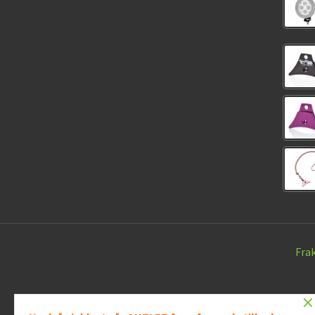
Fra
×