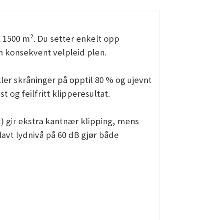
 1500 m². Du setter enkelt opp
en konsekvent velpleid plen.
kler skråninger på opptil 80 % og ujevnt
 og feilfritt klipperesultat.
t) gir ekstra kantnær klipping, mens
 lavt lydnivå på 60 dB gjør både