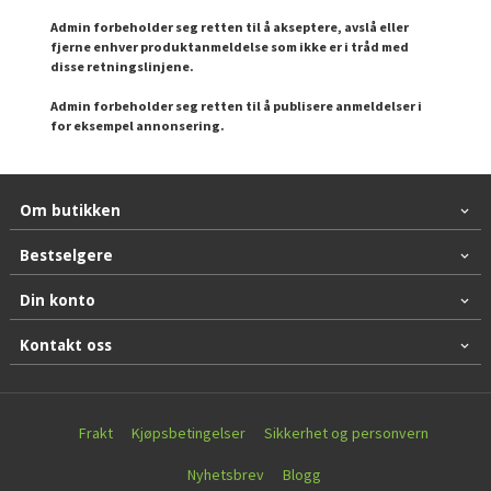
Admin forbeholder seg retten til å akseptere, avslå eller
fjerne enhver produktanmeldelse som ikke er i tråd med
disse retningslinjene.
Admin forbeholder seg retten til å publisere anmeldelser i
for eksempel annonsering.
Om butikken
Bestselgere
Din konto
Kontakt oss
Frakt
Kjøpsbetingelser
Sikkerhet og personvern
Nyhetsbrev
Blogg