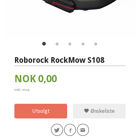
Roborock RockMow S108
Pris
NOK
0,00
inkl. mva.
Utsolgt
Ønskeliste