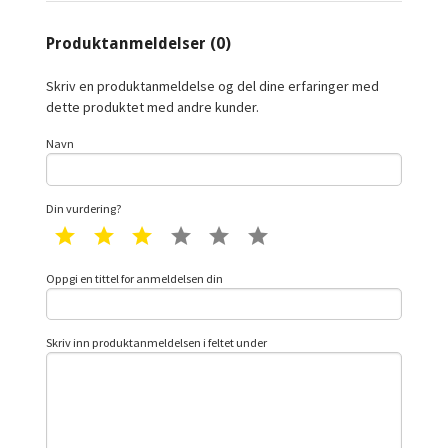
Produktanmeldelser (0)
Skriv en produktanmeldelse og del dine erfaringer med
dette produktet med andre kunder.
Navn
Din vurdering?
1 star
2 star
3 star
4 star
5 star
6 star
Oppgi en tittel for anmeldelsen din
Skriv inn produktanmeldelsen i feltet under