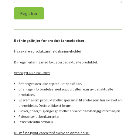
Retningslinjer for produktanmeldelser:
Hva skal en produktanmeldelse inneholde?
Din egen erfaring med fokus på det aktuelle produktet.
Vennligst ikke inkluder:
Erfaringer som ikke er produkt-spesifikke.
Erfaringer i forbindelse med support eller retur av det aktuelle
produktet.
Spørsmål om produktet eller spørsmål til andre som har skrevet en
anmeldelse. Dette er ikke et forum.
Linker, priser, tilgjengelighet eller annen tidsavhengig informasjon.
Referanser til konkurrenter
Støtende/ufin ordbruk.
Du må ha kjøpt varen for å skrive en anmeldelse.