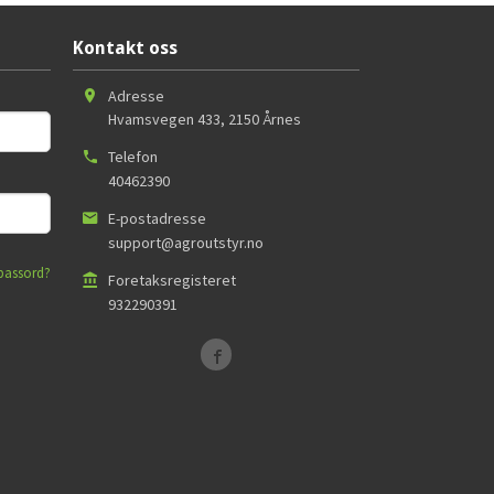
Kontakt oss
Adresse
Hvamsvegen 433
,
2150
Årnes
Telefon
40462390
E-postadresse
support@agroutstyr.no
passord?
Foretaksregisteret
932290391