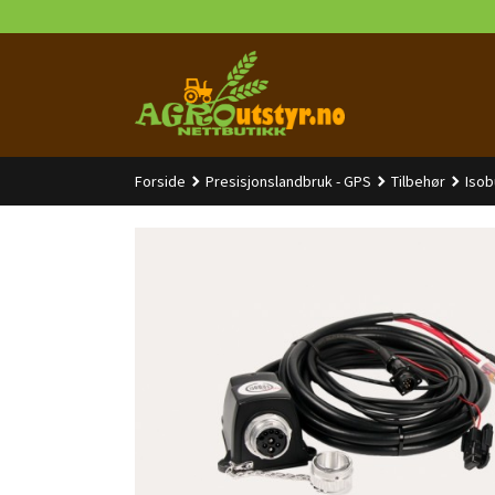
Gå
til
innholdet
Forside
Presisjonslandbruk - GPS
Tilbehør
Isob