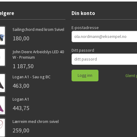
elgere
Din konto
E-postadresse
Sailingchord med krom Svivel
180,00
Ditt passord
John Deere Arbeidslys LED 40
W - Premium
1 187,50
Glemt 
Logan A1 - Sau og BC
463,00
Logan A1
443,75
Lærreim med chrom svivel
259,00