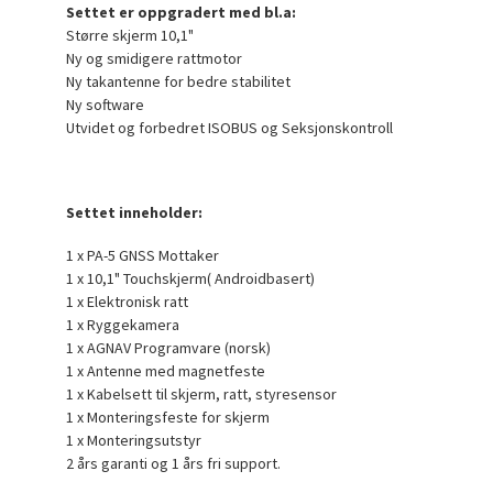
Settet er oppgradert med bl.a:
Større skjerm 10,1"
Ny og smidigere rattmotor
Ny takantenne for bedre stabilitet
Ny software
Utvidet og forbedret ISOBUS og Seksjonskontroll
Settet inneholder:
1 x PA-5 GNSS Mottaker
1 x 10,1" Touchskjerm( Androidbasert)
1 x Elektronisk ratt
1 x Ryggekamera
1 x AGNAV Programvare (norsk)
1 x Antenne med magnetfeste
1 x Kabelsett til skjerm, ratt, styresensor
1 x Monteringsfeste for skjerm
1 x Monteringsutstyr
2 års garanti og 1 års fri support.