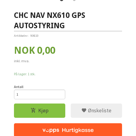
CHC NAV NX610 GPS
AUTOSTYRING
Artikkelnr.:
NX610
Pris
NOK
0,00
inkl. mva.
På lager: 1 stk.
Antall
Kjøp
Ønskeliste