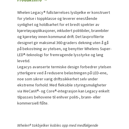
Whelen Legacy® fullstørrelses lysbjelke er konstruert
for ytelse i toppklasse og leverer enestående
synlighet og holdbarhet for et bredt spekter av
kjøretøyapplikasjoner, inkludert politibiler, brannbiler
og kjøretøy innen kommunal drift. Det lavprofilerte
designet gir maksimal 360-graders dekning uten å gå
på bekostning av ytelsen, og benytter Whelens Super-
LED®-teknologi for fremragende lysstyrke og lang
levetid.
Legacys avanserte termiske design forbedrer ytelsen
ytterligere ved å redusere belastningen på LED-ene,
noe som sikrer varig driftssikkerhet selv under
ekstreme forhold. Med fleksible styringsmuligheter
via WeCanX®- og Core®-integrasjon kan Legacy enkelt
tilpasses behovene til enhver politi-, brann- eller
kommersiell flåte.
Whelen® takbjelker kobles opp med medfølgende