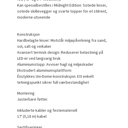
Kan spesialbestilles i Midnight Edition: Sotede linser,
sotede skillevegger og svarte topper for et stilrent,
moderne utseende
Konstruksjon
Hardbelagte linser: Motstår miljøpåvirkning fra sand,
sol, salt og veikalier
Avansert termisk design: Reduserer belastning på
LED-er ved langvarig bruk
Aluminiumstopp: Avviser hagl og miljøskader
Ekstrudert aluminiumsplattform
Énstykkes Uni-Dome-konstruksjon: Ett enkelt
tetningspunkt sikrer full værbestandighet
Montering
Justerbare føtter.
Inkluderte kabler og festemateriell
17' (5,18 m) kabel
Sertifiseringer