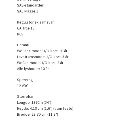
SAE-standarder
SAE klasse 1
Regulatorisk samsvar
CA Title 13
R65
Garanti
WeCanX-modell I/O-kort: 10 år
Lavstrømsmodell I/O-kort: 5 år
WeCan-modell I/O-kort: 2 år
Alle lyshoder: 10 år
Spenning
12 VDC
Størrelse
Lengde: 137Cm (54")
Høyde: 4,10 cm (1,6") (uten feste)
Bredde: 28,70 cm (11,3")