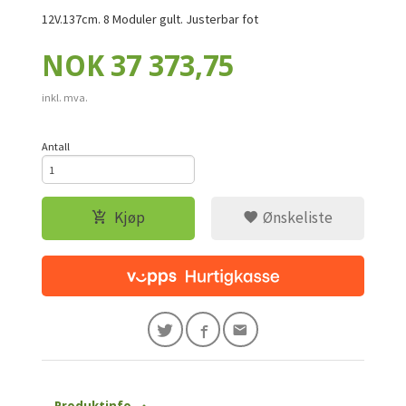
12V.137cm. 8 Moduler gult. Justerbar fot
Pris
NOK
37 373,75
inkl. mva.
Antall
Kjøp
Ønskeliste
Produktinfo