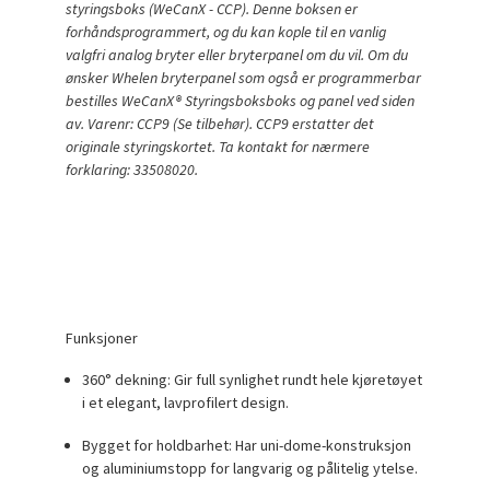
styringsboks (WeCanX - CCP). Denne boksen er
forhåndsprogrammert, og du kan kople til en vanlig
valgfri analog bryter eller bryterpanel om du vil. Om du
ønsker Whelen bryterpanel som også er programmerbar
bestilles WeCanX® Styringsboksboks og panel ved siden
av. Varenr: CCP9 (Se tilbehør). CCP9 erstatter det
originale styringskortet. Ta kontakt for nærmere
forklaring: 33508020.
Funksjoner
360° dekning:
Gir full synlighet rundt hele kjøretøyet
i et elegant, lavprofilert design.
Bygget for holdbarhet:
Har uni-dome-konstruksjon
og aluminiumstopp for langvarig og pålitelig ytelse.