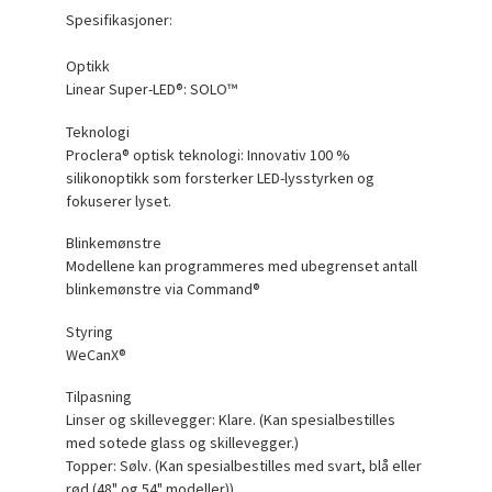
Spesifikasjoner:
Optikk
Linear Super-LED®: SOLO™
Teknologi
Proclera® optisk teknologi: Innovativ 100 %
silikonoptikk som forsterker LED-lysstyrken og
fokuserer lyset.
Blinkemønstre
Modellene kan programmeres med ubegrenset antall
blinkemønstre via Command®
Styring
WeCanX®
Tilpasning
Linser og skillevegger: Klare. (Kan spesialbestilles
med sotede glass og skillevegger.)
Topper: Sølv. (Kan spesialbestilles med svart, blå eller
rød (48" og 54" modeller))