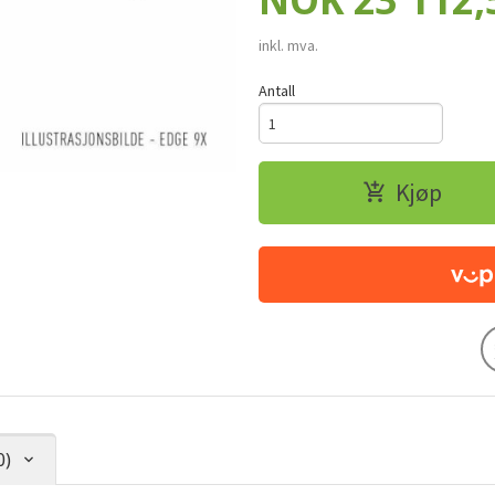
NOK
23 112,
inkl. mva.
Antall
Kjøp
0)