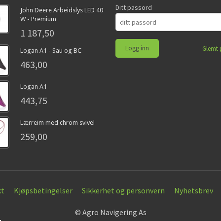
Ditt passord
John Deere Arbeidslys LED 40
W - Premium
1 187,50
Glemt 
Logan A1 - Sau og BC
463,00
Logan A1
443,75
Lærreim med chrom svivel
259,00
kt
Kjøpsbetingelser
Sikkerhet og personvern
Nyhetsbrev
© Agro Navigering As