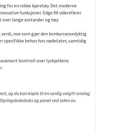
ning for en rekke kjøretøy. Det moderne
innovative funksjoner. Edge 9X viderefører
t over lange avstander og høy
g verdi, noe som gjør den konkurransedyktig
er spesifikke behov hos nødetater, samtidig
vansert kontroll over lysbjelkens
r.
, og du kan kople til en vanlig valgfri analog
Styringsboksboks og panel ved siden av.