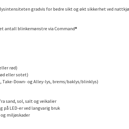
lysintensiteten gradvis for bedre sikt og økt sikkerhet ved nattkj
t antall blinkemønstre via Command®
eller rød)
rød eller sotet)
, Take-Down- og Alley-lys, brems/baklys/blinklys)
a sand, sol, salt og veikalier
g på LED-er ved langvarig bruk
 og miljøskader