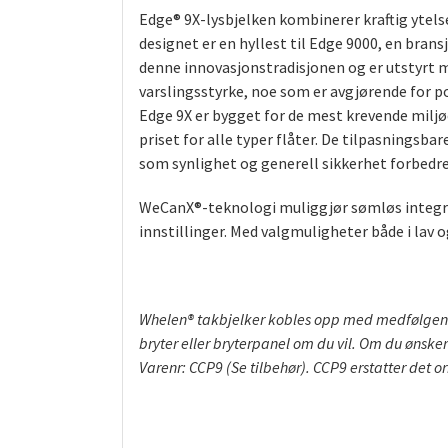
Edge® 9X-lysbjelken kombinerer kraftig ytels
designet er en hyllest til Edge 9000, en bran
denne innovasjonstradisjonen og er utstyrt 
varslingsstyrke, noe som er avgjørende for p
Edge 9X er bygget for de mest krevende miljø
priset for alle typer flåter. De tilpasnings
som synlighet og generell sikkerhet forbedre
WeCanX®-teknologi muliggjør sømløs integra
innstillinger. Med valgmuligheter både i lav 
Whelen® takbjelker kobles opp med medfølgende
bryter eller bryterpanel om du vil. Om du øns
Varenr: CCP9 (Se tilbehør). CCP9 erstatter det or