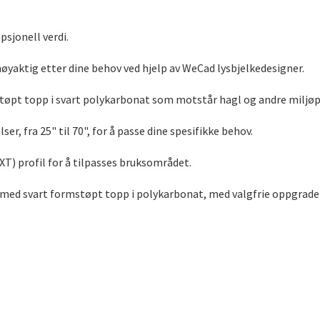
psjonell verdi.
øyaktig etter dine behov ved hjelp av WeCad lysbjelkedesigner.
øpt topp i svart polykarbonat som motstår hagl og andre miljøp
lser, fra 25" til 70", for å passe dine spesifikke behov.
XT) profil for å tilpasses bruksområdet.
ed svart formstøpt topp i polykarbonat, med valgfrie oppgradering