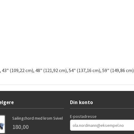
, 43" (109,22 cm), 48" (121,92 cm), 54" (137,16 cm), 59" (149,86 cm)
elgere
Din konto
E-postadresse
Sailingchord med krom Svivel
180,00