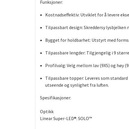
Funksjoner:
Kostnadseffektiv:
Utviklet for å levere ekse
Tilpassbart design:
Skreddersy lysbjelken n
Bygget for holdbarhet:
Utstyrt med formst
Tilpassbare lengder:
Tilgjengelig i 9 større
Profilvalg:
Velg mellom lav (9XS) og høy (9
Tilpassbare topper:
Leveres som standard m
utseende og synlighet fra luften.
Spesifikasjoner:
Optikk
Linear Super-LED®: SOLO™