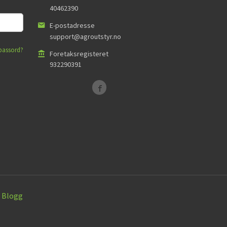
40462390
E-postadresse
support@agroutstyr.no
passord?
Foretaksregisteret
932290391
Blogg