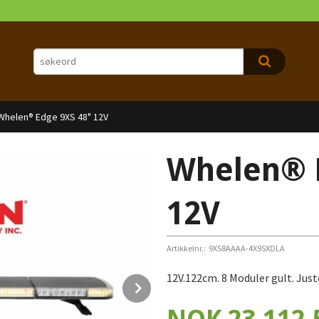
Whelen® Edge 9XS 48" 12V
Whelen® 
12V
Artikkelnr.:
9XS8AAAA-4X9SXDLA
12V.122cm. 8 Moduler gult. Just
Next
Pris