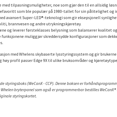
e med tilpasningsmuligheter, noe som gjør den til en allsidig løs
sjefavoritt som ble populær på 1980-tallet for sin pålitelighet og 
med avansert Super-LED®-teknologi som gir eksepsjonell synlighe
oliti, brannvesen og andre utrykningskjøretøy.
ene og leverer førsteklasses belysning som balanserer kvalitet o
bare funksjonene muliggjør skreddersydde konfigurasjoner som dekk
s.
sjon med Whelens skybaserte lysstyringssystem og gir brukerne a
og høy profil passer Edge 9X til ulike bruksområder og kjøretøytype
 styringsboks (WeCanX - CCP). Denne boksen er forhåndsprogrammert
ker Whelen bryterpanel som også er programmerbar bestilles WeCanX® 
iginale styringskortet.