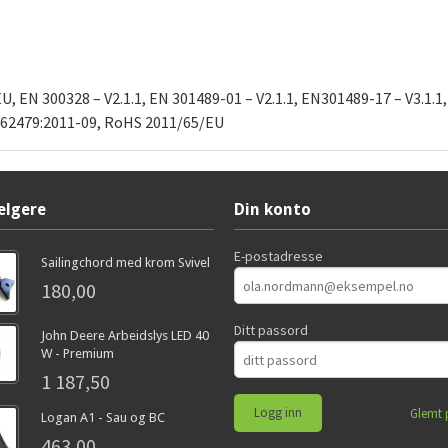
, EN 300328 – V2.1.1, EN 301489-01 – V2.1.1, EN301489-17 – V3.1.1
N 62479:2011-09, RoHS 2011/65/EU
elgere
Din konto
E-postadresse
Sailingchord med krom Svivel
180,00
Ditt passord
John Deere Arbeidslys LED 40
W - Premium
1 187,50
Glemt 
Logan A1 - Sau og BC
463,00