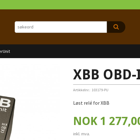
erUnit
XBB OBD-I
Artikkelnr.:
103179-PU
Løst relé for XBB
Pris
NOK
1 277,0
inkl. mva.