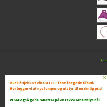
Fra
×
Husk å sjekk ut vår OUTLET fane for gode tilbud.
Her legger vi ut nye lamper og utstyr til en rimlig pris!
Vår nettb
bruker c
Vi har også gode rabatter på en rekke arbeidslys nå
!