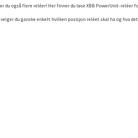
er du også flere reléer! Her finner du løse XBB PowerUnit-reléer for
 velger du ganske enkelt hvilken posisjon reléet skal ha og hva de