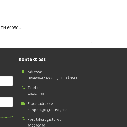
, EN 60950 –
Kontakt oss
Adresse
Hvamsvegen 433
,
2150
Årnes
Telefon
40462390
E-postadresse
support@agroutstyr.no
passord?
Foretaksregisteret
932290391