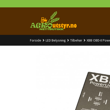
Gå
til
innholdet
Forside
LED Belysning
Tilbehør
XBB OBD-II Pow