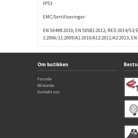
IP53
EMC/Sertifiseringer:
EN 50498:2010, EN 50581:2012, RED 2014/53/EU
1:2006/11:2009/A1:2010/A12:2011/A2:2013, E
Om butikken
Bests
Forside
Bli kunde
Kontakt oss