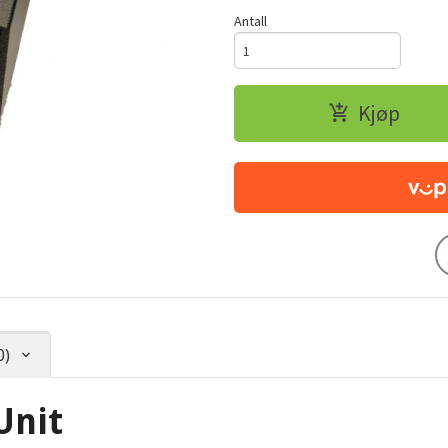
Antall
Kjøp
0)
Unit