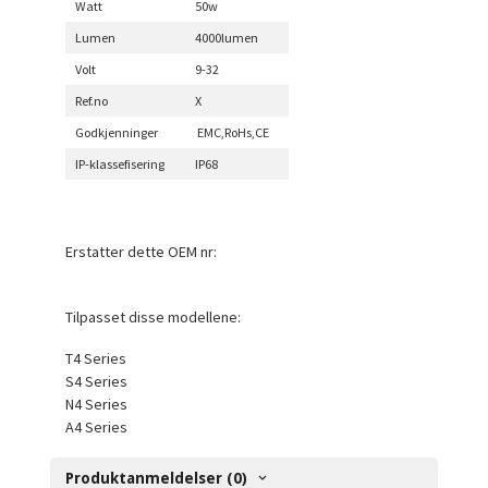
Watt
50w
Lumen
4000lumen
Volt
9-32
Ref.no
X
Godkjenninger
EMC,RoHs,CE
IP-klassefisering
IP68
Erstatter dette OEM nr:
Tilpasset disse modellene:
T4 Series
S4 Series
N4 Series
A4 Series
Produktanmeldelser (0)