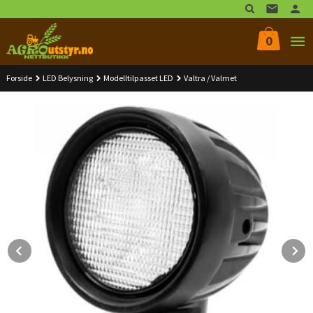
Gå
til
innholdet
0
Forside
LED Belysning
Modelltilpasset LED
Valtra / Valmet
Prev
N