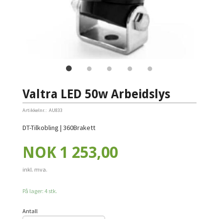
Valtra LED 50w Arbeidslys
Artikkelnr.:
AU833
DT-Tilkobling | 360Brakett
Pris
NOK
1 253,00
inkl. mva.
På lager: 4 stk.
Antall