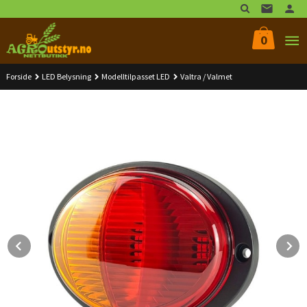
Gå
til
innholdet
0
Forside
LED Belysning
Modelltilpasset LED
Valtra / Valmet
Prev
N