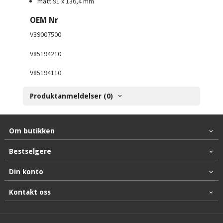
mått 91 x 136,4 mm
OEM Nr
V39007500
V85194210
V85194110
Produktanmeldelser (0)
Om butikken
Bestselgere
Din konto
Kontakt oss