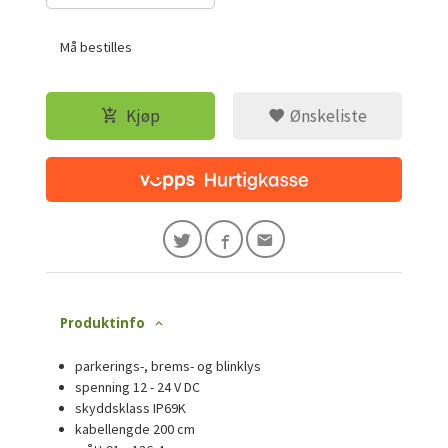
Må bestilles
Kjøp
Ønskeliste
Produktinfo
parkerings-, brems- og blinklys
spenning 12 - 24 V DC
skyddsklass IP69K
kabellengde 200 cm