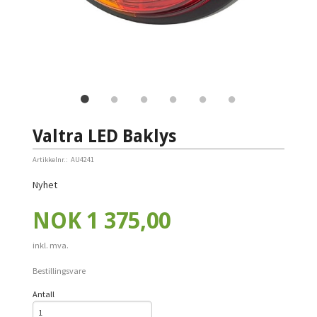
Valtra LED Baklys
Artikkelnr.:
AU4241
Nyhet
Pris
NOK
1 375,00
inkl. mva.
Bestillingsvare
Antall