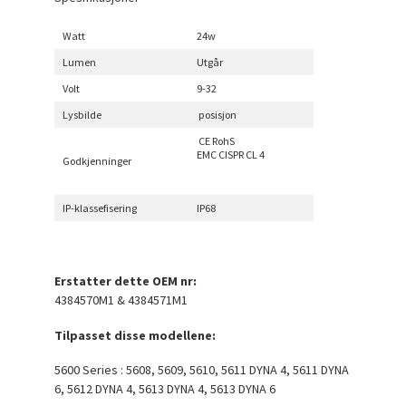
Watt
24w
Lumen
Utgår
Volt
9-32
Lysbilde
posisjon
CE RohS
EMC CISPR CL 4
Godkjenninger
IP-klassefisering
IP68
Erstatter dette OEM nr:
4384570M1 & 4384571M1
Tilpasset disse modellene:
5600 Series : 5608, 5609, 5610, 5611 DYNA 4, 5611 DYNA
6, 5612 DYNA 4, 5613 DYNA 4, 5613 DYNA 6