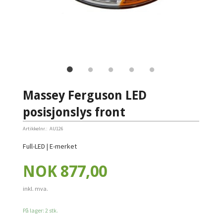
Massey Ferguson LED
posisjonslys front
Artikkelnr.:
AU126
Full-LED | E-merket
Pris
NOK
877,00
inkl. mva.
På lager: 2 stk.