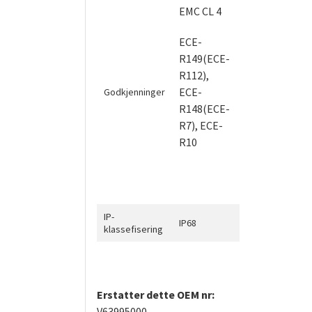
EMC CL 4
ECE-
R149(ECE-
R112),
ECE-
Godkjenninger
R148(ECE-
R7), ECE-
R10
IP-
IP68
klassefisering
Erstatter dette OEM nr:
V63995000