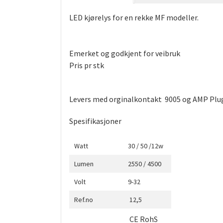
LED kjørelys for en rekke MF modeller.
Emerket og godkjent for veibruk
Pris pr stk
Levers med orginalkontakt 9005 og AMP Plug
Spesifikasjoner
Watt
30 / 50 /12w
Lumen
2550 / 4500
Volt
9-32
Ref.no
12,5
CE RohS