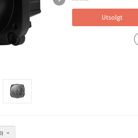
Utsolgt
0)