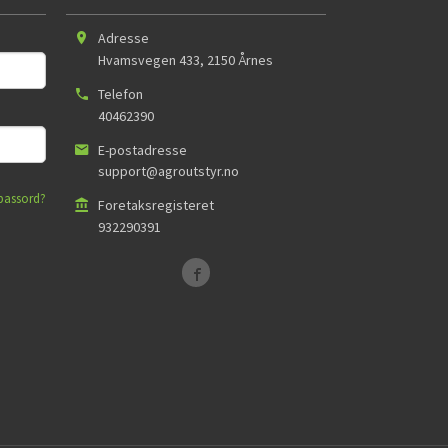
Adresse
Hvamsvegen 433
,
2150
Årnes
Telefon
40462390
E-postadresse
support@agroutstyr.no
passord?
Foretaksregisteret
932290391