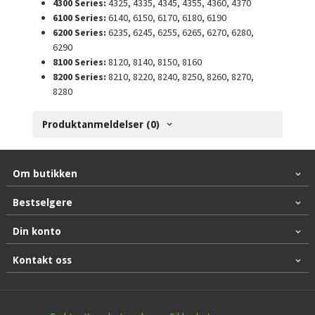
4300 Series:
4325, 4335, 4345, 4355, 4360, 4370
6100 Series:
6140, 6150, 6170, 6180, 6190
6200 Series:
6235, 6245, 6255, 6265, 6270, 6280,
6290
8100 Series:
8120, 8140, 8150, 8160
8200 Series:
8210, 8220, 8240, 8250, 8260, 8270,
8280
Produktanmeldelser (0)
Om butikken
Bestselgere
Din konto
Kontakt oss