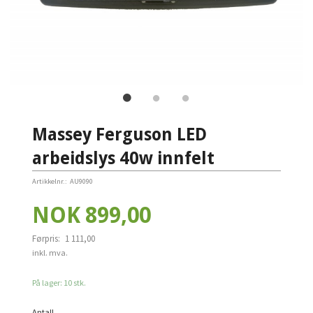
Massey Ferguson LED
arbeidslys 40w innfelt
Artikkelnr.:
AU9090
Tilbud
NOK
899,00
Førpris:
1 111,00
Rabatt
inkl. mva.
På lager: 10 stk.
Antall