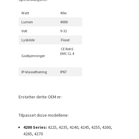
Watt
40w
Lumen
4000
Volt
9-32
Lysbilde
Flood
CE RohS
EMC CL 4
Godkjenninger
IP-klassefisering
IP67
Erstatter dette OEM nr:
Tilpasset disse modellene:
4200 Series:
4225, 4235, 4240, 4245, 4255, 4260,
4265, 4270