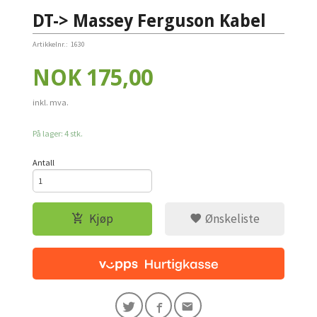
DT-> Massey Ferguson Kabel
Artikkelnr.:
1630
Pris
NOK
175,00
inkl. mva.
På lager: 4 stk.
Antall
Kjøp
Ønskeliste