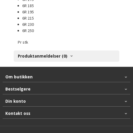
6R 185
6R 195
6R 215
6R 230
6R 250
Pr stk
Produktanmeldelser (0)
Om butikken
Bestselgere
Din konto
Kontakt oss