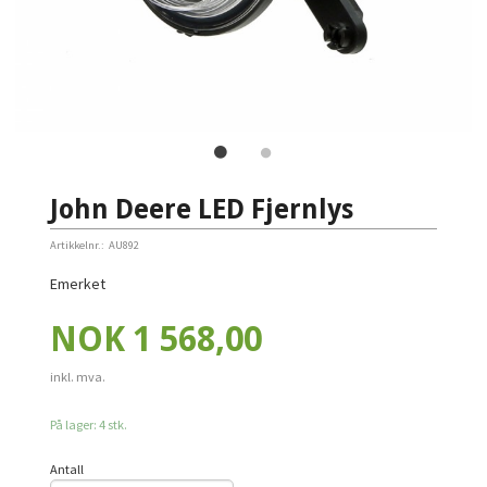
John Deere LED Fjernlys
Artikkelnr.:
AU892
Emerket
Pris
NOK
1 568,00
inkl. mva.
På lager: 4 stk.
Antall