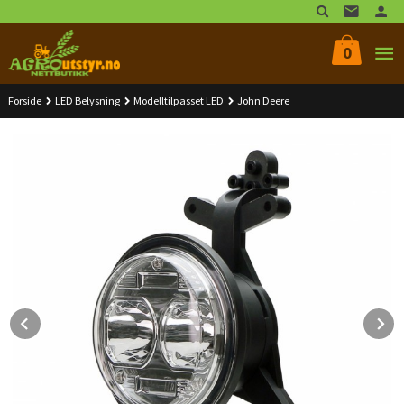
Gå
til
innholdet
0
Forside
LED Belysning
Modelltilpasset LED
John Deere
Prev
N