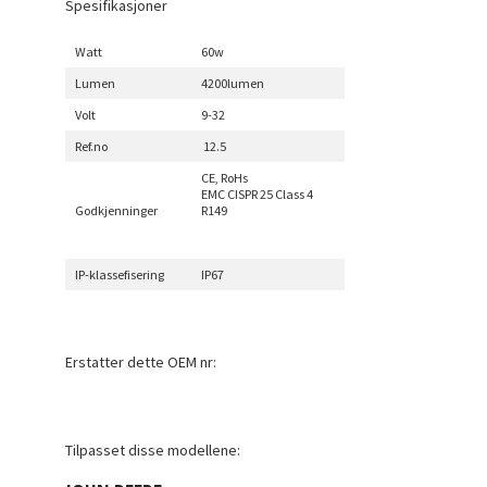
Spesifikasjoner
Watt
60w
Lumen
4200lumen
Volt
9-32
Ref.no
12.5
CE, RoHs
EMC CISPR 25 Class 4
Godkjenninger
R149
IP-klassefisering
IP67
Erstatter dette OEM nr:
Tilpasset disse modellene: