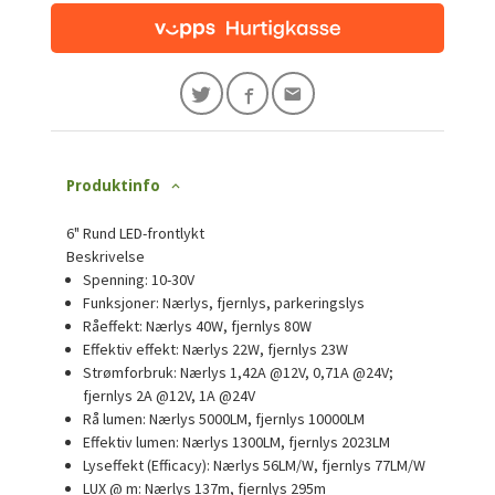
Produktinfo
6" Rund LED-frontlykt
Beskrivelse
Spenning:
10-30V
Funksjoner:
Nærlys, fjernlys, parkeringslys
Råeffekt:
Nærlys 40W, fjernlys 80W
Effektiv effekt:
Nærlys 22W, fjernlys 23W
Strømforbruk:
Nærlys 1,42A @12V, 0,71A @24V;
fjernlys 2A @12V, 1A @24V
Rå lumen:
Nærlys 5000LM, fjernlys 10000LM
Effektiv lumen:
Nærlys 1300LM, fjernlys 2023LM
Lyseffekt (Efficacy):
Nærlys 56LM/W, fjernlys 77LM/W
LUX @ m:
Nærlys 137m, fjernlys 295m