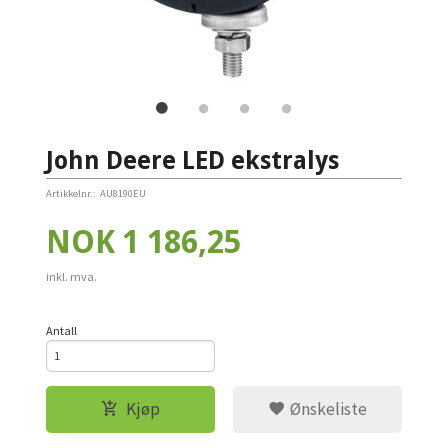
John Deere LED ekstralys
Artikkelnr.:
AU8190EU
Pris
NOK
1 186,25
inkl. mva.
Antall
Kjøp
Ønskeliste