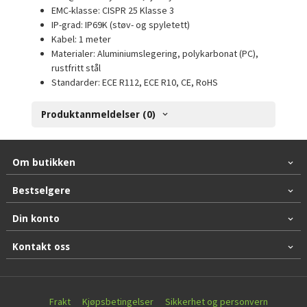
EMC-klasse:
CISPR 25 Klasse 3
IP-grad:
IP69K (støv- og spyletett)
Kabel:
1 meter
Materialer:
Aluminiumslegering, polykarbonat (PC),
rustfritt stål
Standarder:
ECE R112, ECE R10, CE, RoHS
Produktanmeldelser (0)
Om butikken
Bestselgere
Din konto
Kontakt oss
Frakt
Kjøpsbetingelser
Sikkerhet og personvern