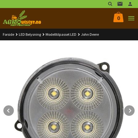
Gå
til
innholdet
0
Forside
LED Belysning
Modelltilpasset LED
John Deere
Prev
N