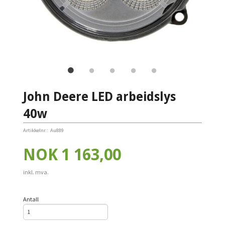
John Deere LED arbeidslys
40w
Artikkelnr.:
Au889
Pris
NOK
1 163,00
inkl. mva.
Antall