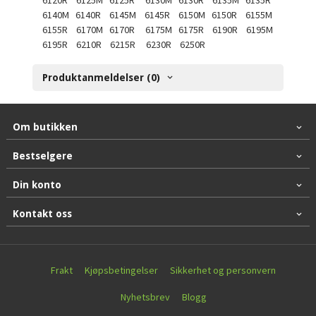
6120R 6125M 6125R 6130M 6130R 6135M 6135R
6140M 6140R 6145M 6145R 6150M 6150R 6155M
6155R 6170M 6170R 6175M 6175R 6190R 6195M
6195R 6210R 6215R 6230R 6250R
Produktanmeldelser (0)
Om butikken
Bestselgere
Din konto
Kontakt oss
Frakt
Kjøpsbetingelser
Sikkerhet og personvern
Nyhetsbrev
Blogg