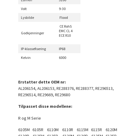
Volt
9-30
Lysbilde
Flood
CE RohS
EMC CL 4
Godkjenninger
ECE R10
IP-klassefisering
IP68
Kelvin
6000
Erstatter dette OEM nr:
AL206154, AL206153, RE288376, RE288377, RE296513,
RE296514, RE29669, RE29680
Tilpasset disse modellene:
R og M Serie
6105M 6105R 6110M 6110R 6115M 6115R 6120M