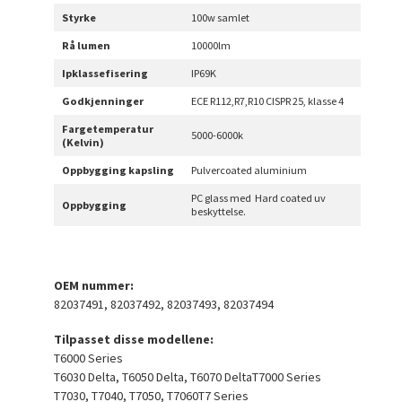
Styrke
100w samlet
Rå lumen
10000lm
Ipklassefisering
IP69K
Godkjenninger
ECE R112,R7,R10 CISPR 25, klasse 4
Fargetemperatur
5000-6000k
(Kelvin)
Oppbygging kapsling
Pulvercoated aluminium
PC glass med Hard coated uv
Oppbygging
beskyttelse.
OEM nummer:
82037491, 82037492, 82037493, 82037494
Tilpasset disse modellene:
T6000 Series
T6030 Delta, T6050 Delta, T6070 DeltaT7000 Series
T7030, T7040, T7050, T7060T7 Series