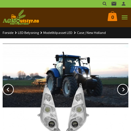
Gå
til
innholdet
0
Forside
LED Belysning
Modelltilpasset LED
Case / New Holland
Prev
N