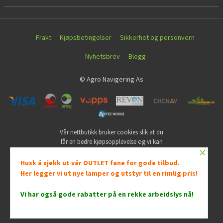
Frakt
Kjøpsbetingelser
Sikkerhet og personvern
Nyhetsbrev
Blogg
© Agro Navigering As
Vår nettbutikk bruker cookies slik at du
får en bedre kjøpsopplevelse og vi kan
×
yte deg bedre service. Vi bruker cookies
hovedsaklig til å lagre
Husk å sjekk ut vår OUTLET fane for gode tilbud.
innloggingsdetaljer og huske hva du
Her legger vi ut nye lamper og utstyr til en rimlig pris!
har puttet i handlekurven din. Fortsett å
bruke siden som normalt om du godtar
Vi har også gode rabatter på en rekke arbeidslys nå
!
dette.
Les mer
Powered by
24Nettbutikk