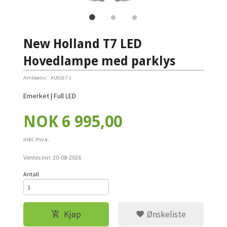
New Holland T7 LED
Hovedlampe med parklys
Artikkelnr.:
AU0167-1
Emerket | Full LED
Pris
NOK
6 995,00
inkl. mva.
Ventes inn:
20-08-2026
Antall
Kjøp
Ønskeliste