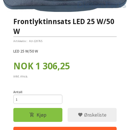
Frontlyktinnsats LED 25 W/50
W
Artikkelnr.:
AU-120765
LED 25 W/50 W
Pris
NOK
1 306,25
inkl. mva.
Antall
Kjøp
Ønskeliste