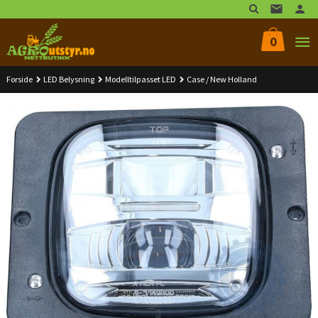
Gå
til
innholdet
0
Forside
LED Belysning
Modelltilpasset LED
Case / New Holland