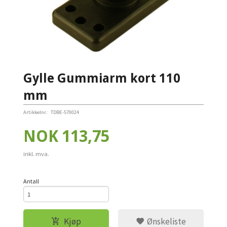
Gylle Gummiarm kort 110
mm
Artikkelnr.:
TDBE-570024
Pris
NOK
113,75
inkl. mva.
Antall
Kjøp
Ønskeliste