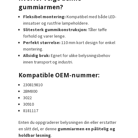
gummiarmen?
Fleksibel montering:
Kompatibel med både LED-
innsatser og rustfrie lampeholdere.
Slitesterk gummikonstruksjon:
Tåler tøffe
forhold og varer lenge.
Perfekt størrelse:
110 mm kort design for enkel
montering.
Allsidig bruk:
Egnet for ulike belysningsbehov
innen transport og industri.
Kompatible OEM-nummer:
230819810
2BM800
3022
30910
8181117
Enten du oppgraderer belysningen din eller erstatter
en slitt del, er denne
gummiarmen en pålitelig og
holdbar løsning
.