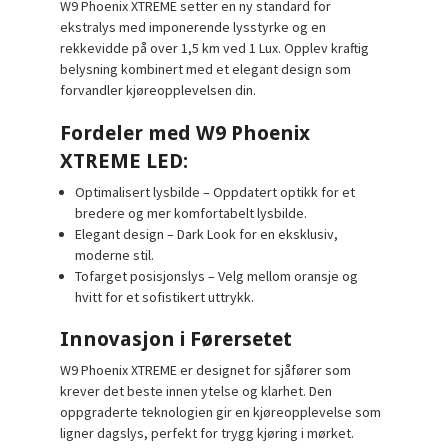
W9 Phoenix XTREME setter en ny standard for
ekstralys med imponerende lysstyrke og en
rekkevidde på over 1,5 km ved 1 Lux. Opplev kraftig
belysning kombinert med et elegant design som
forvandler kjøreopplevelsen din.
Fordeler med W9 Phoenix
XTREME LED:
Optimalisert lysbilde
– Oppdatert optikk for et
bredere og mer komfortabelt lysbilde.
Elegant design
– Dark Look for en eksklusiv,
moderne stil.
Tofarget posisjonslys
– Velg mellom oransje og
hvitt for et sofistikert uttrykk.
Innovasjon i Førersetet
W9 Phoenix XTREME er designet for sjåfører som
krever det beste innen ytelse og klarhet. Den
oppgraderte teknologien gir en kjøreopplevelse som
ligner dagslys, perfekt for trygg kjøring i mørket.