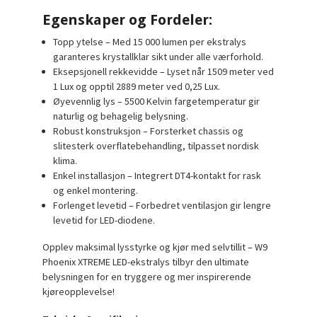
Egenskaper og Fordeler:
Topp ytelse
– Med 15 000 lumen per ekstralys
garanteres krystallklar sikt under alle værforhold.
Eksepsjonell rekkevidde
– Lyset når 1509 meter ved
1 Lux og opptil 2889 meter ved 0,25 Lux.
Øyevennlig lys
– 5500 Kelvin fargetemperatur gir
naturlig og behagelig belysning.
Robust konstruksjon
– Forsterket chassis og
slitesterk overflatebehandling, tilpasset nordisk
klima.
Enkel installasjon
– Integrert DT4-kontakt for rask
og enkel montering.
Forlenget levetid
– Forbedret ventilasjon gir lengre
levetid for LED-diodene.
Opplev maksimal lysstyrke og kjør med selvtillit – W9
Phoenix XTREME LED-ekstralys tilbyr den ultimate
belysningen for en tryggere og mer inspirerende
kjøreopplevelse!