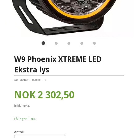
W9 Phoenix XTREME LED
Ekstra lys
Artikkelnr.:
8020108510
Pris
NOK
2 302,50
inkl. mva.
På lager: 1 stk.
Antall