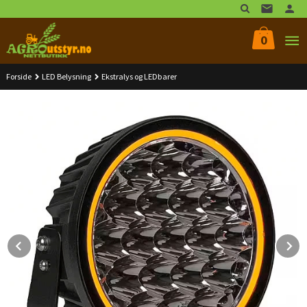
Gå
til
innholdet
0
Forside
LED Belysning
Ekstralys og LEDbarer
Prev
N