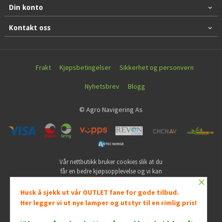
Din konto
Kontakt oss
Frakt
Kjøpsbetingelser
Sikkerhet og personvern
Nyhetsbrev
Blogg
© Agro Navigering As
Vår nettbutikk bruker cookies slik at du
får en bedre kjøpsopplevelse og vi kan
×
yte deg bedre service. Vi bruker cookies
hovedsaklig til å lagre
Husk å sjekk ut vår OUTLET fane for gode tilbud.
innloggingsdetaljer og huske hva du
Her legger vi ut nye lamper og utstyr til en rimlig pris!
har puttet i handlekurven din. Fortsett å
bruke siden som normalt om du godtar