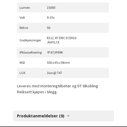
Lumen
15000
Volt
9-35v
Ref.no
50
R112, R7 EMC ECER10
Godkjenninger
,RoHS,CE
IPklassefisering
IP 67/IP69K
Mål
550 x 65 x 38mm
LUX
1lux @ 747
Leveres med monteringtilbehør og DT tilkobling
Relèsett kjøpes i tilegg.
Produktanmeldelser (0)