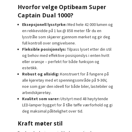
Hvorfor velge Optibeam Super
Captain Dual 1000?
Eksepsjonell lysstyrke:
Med hele 42 000 lumen og
en rekkevidde på 1 lux @ 858 meter får du en
lysstråle som skjærer gjennom mørket og gir deg
full kontroll over omgivelsene.
Fleksible posisjonslys:
Tilpass lyset etter din stil
og behov med effektive posisjonslys i enten hvitt
eller oransje – perfekt for både funksjon og
estetikk.
Robust og allsidig:
Konstruert for å fungere på
alle kjøretøy med et spenningsområde på 9-36V,
noe som gjør den ideell for både biler, lastebiler og
arbeidskjøretøy.
Kvalitet som varer:
Utstyrt med 48 høytytende
LED-lamper bygget for å tåle tøffe værforhold og gi
deg maksimal pålitelighet over tid.
Kraft møter stil