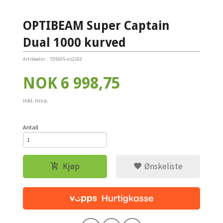
OPTIBEAM Super Captain
Dual 1000 kurved
Artikkelnr.:
TD1605-ns2103
Pris
NOK
6 998,75
inkl. mva.
Antall
Kjøp
Ønskeliste