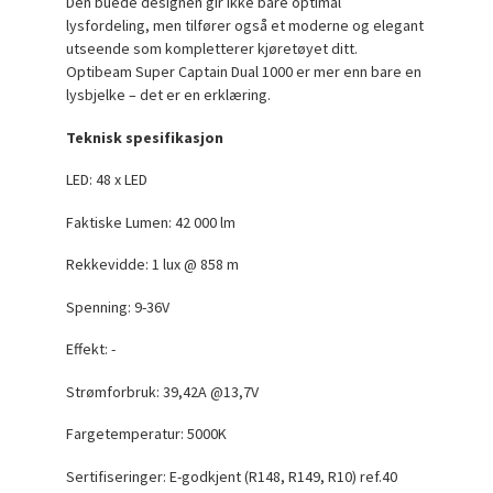
Den buede designen gir ikke bare optimal
lysfordeling, men tilfører også et moderne og elegant
utseende som kompletterer kjøretøyet ditt.
Optibeam Super Captain Dual 1000 er mer enn bare en
lysbjelke – det er en erklæring.
Teknisk spesifikasjon
LED: 48 x LED
Faktiske Lumen: 42 000 lm
Rekkevidde: 1 lux @ 858 m
Spenning: 9-36V
Effekt: -
Strømforbruk: 39,42A @13,7V
Fargetemperatur: 5000K
Sertifiseringer: E-godkjent (
R148, R149, R10
) ref.40