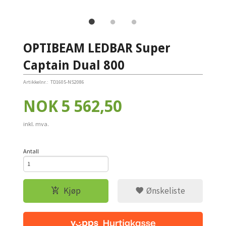
OPTIBEAM LEDBAR Super
Captain Dual 800
Artikkelnr.:
TD1605-NS2086
Pris
NOK
5 562,50
inkl. mva.
Antall
Kjøp
Ønskeliste