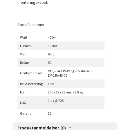
monteringskabel.
Spesifikasjoner
Watt
400w
Lumen
30900
Volt
9-36
Ref.no
50
R10, R148, R149 og R65 klasse 1
Godkjenninger
EMC,RoHS,CE
IPklassefisering
IP68
Mål
766 x 68 x 73 mm / 3,8 kg
1lux @ 725
LUX
Garanti
3år
Produktanmeldelser (0)