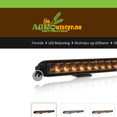
Gå
til
innholdet
Forside
LED Belysning
Ekstralys og LEDbarer
O
Prev