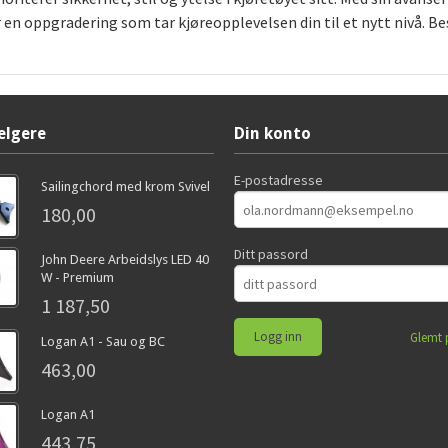
 en oppgradering som tar kjøreopplevelsen din til et nytt nivå. Be
elgere
Din konto
E-postadresse
Sailingchord med krom Svivel
180,00
Ditt passord
John Deere Arbeidslys LED 40
W - Premium
1 187,50
Glemt 
Logan A1 - Sau og BC
463,00
Logan A1
443,75