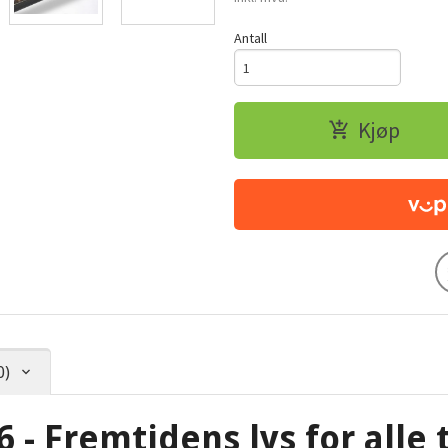
Antall
Kjøp
0)
- Fremtidens lys for alle 