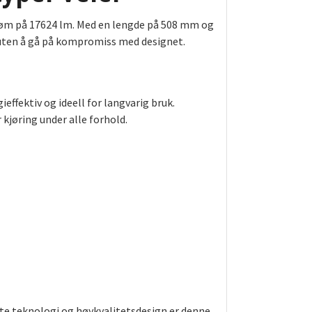
røm på 17624 lm. Med en lengde på 508 mm og
uten å gå på kompromiss med designet.
effektiv og ideell for langvarig bruk.
kjøring under alle forhold.
erte teknologi og høykvalitetsdesign er denne