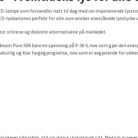
ED-lampe som forvandler natt til dag med sin imponerende lysst
D-lyskasteren perfekt for alle som ønsker enestående lysstyrke 
est stilrene og diskrete alternativene på markedet.
tibeam Pure 506 bare en spenning på 9-36 V, noe som gjør den energi
turlig og klar fargegjengivelse, noe som er avgjørende for sikker 
oriterer sikkerhet, stil og ytelse i kjøretøyet sitt. Med sin avans