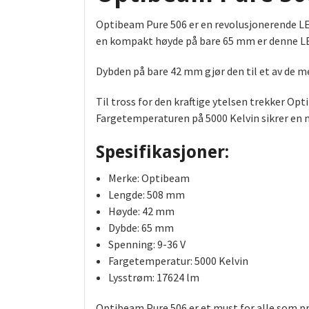
Optibeam Pure 506 er en revolusjonerende L
en kompakt høyde på bare 65 mm er denne LE
Dybden på bare 42 mm gjør den til et av de m
Til tross for den kraftige ytelsen trekker Op
Fargetemperaturen på 5000 Kelvin sikrer en na
Spesifikasjoner:
Merke: Optibeam
Lengde: 508 mm
Høyde: 42 mm
Dybde: 65 mm
Spenning: 9-36 V
Fargetemperatur: 5000 Kelvin
Lysstrøm: 17624 lm
Optibeam Pure 506 er et must for alle som pri