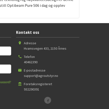
still Optibeam Pure 506 i dag og opplev
Kontakt oss
Adresse
Hvamsvegen 433
,
2150
Årnes
Telefon
40462390
E-postadresse
support@agroutstyr.no
passord?
Foretaksregisteret
932290391