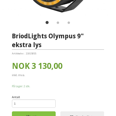
BriodLights Olympus 9"
ekstra lys
Artikkelnr.:
21815855
Pris
NOK
3 130,00
inkl. mva.
På lager: 2 stk.
Antall