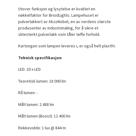
Utover funksjon og lysytelse er kvalitet en
nøkkelfaktor for BriodLights. Lampehuset er
pulverlakkert av AkzoNobel, en av verdens største
produsenter av industrimaling, for å sikre et
slitesterkt pulverlakk som tåler tøffe forhold.
Kartongen som lampen leveres i, er også helt plastfri.
Teknisk spesifikasjon
LED: 20 x LED
Teoretisk lumen:
18 000 lm
Rå lumen: -
Målt lumen: 2 488 lm
Målt lumen (Boost): 12 400 lm
Rekkevidde: 1 lux @ 844 m