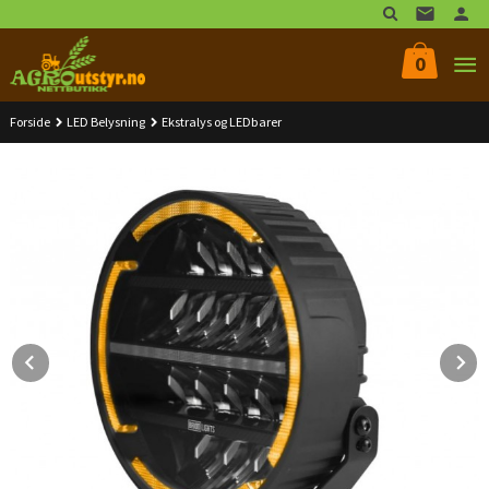
Gå
til
innholdet
0
Forside
LED Belysning
Ekstralys og LEDbarer
Prev
N