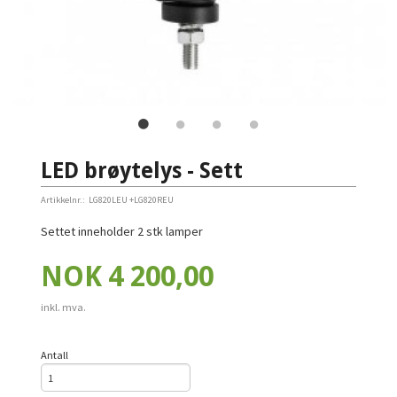
LED brøytelys - Sett
Artikkelnr.:
LG820LEU +LG820REU
Settet inneholder 2 stk lamper
Pris
NOK
4 200,00
inkl. mva.
Antall