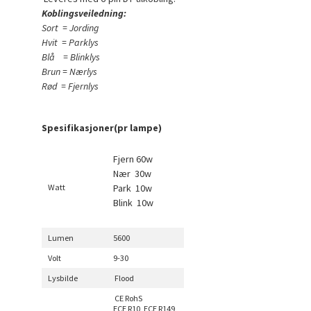
Koblingsveiledning:
Sort = Jording
Hvit = Parklys
Blå = Blinklys
Brun = Nærlys
Rød = Fjernlys
Spesifikasjoner(pr lampe)
Fjern 60w
Nær 30w
Watt
Park 10w
Blink 10w
Lumen
5600
Volt
9-30
Lysbilde
Flood
CE RohS
ECE R10, ECE R149,