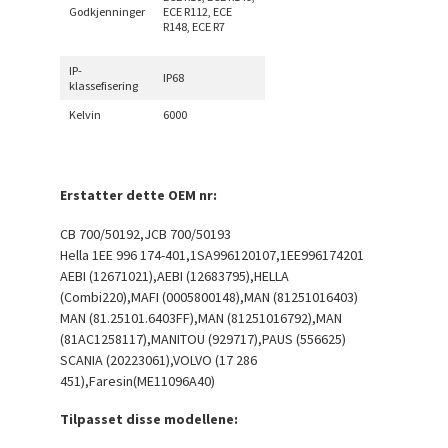
Godkjenninger
ECE R112, ECE
R148, ECE R7
IP-
IP68
klassefisering
Kelvin
6000
Erstatter dette OEM nr:
CB 700/50192,JCB 700/50193
Hella 1EE 996 174-401,1SA996120107,1EE996174201
AEBI (12671021),AEBI (12683795),HELLA
(Combi220),MAFI (0005800148),MAN (81251016403)
MAN (81.25101.6403FF),MAN (81251016792),MAN
(81AC1258117),MANITOU (929717),PAUS (556625)
SCANIA (20223061),VOLVO (17 286
451),Faresin(ME11096A40)
Tilpasset disse modellene: