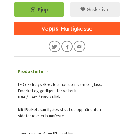
Kjøp
Ønskeliste
Produktinfo
LED ekstralys /Brøytelampe uten varme i glass.
Emerket og godkjent for veibruk
Nær / Fjern / Park / Blink
NB!
Brakett kan flyttes slik at du oppnår enten
sidefeste eller bunnfeste.
Leveres med 6-pin DT tilkobling: