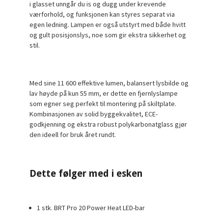
i glasset unngår du is og dugg under krevende
værforhold, og funksjonen kan styres separat via
egen ledning. Lampen er også utstyrt med både hvitt
og gult posisjonslys, noe som gir ekstra sikkerhet og
stil.
Med sine
11 600 effektive lumen
, balansert lysbilde og
lav høyde på kun 55 mm, er dette en fjernlyslampe
som egner seg perfekt til montering på skiltplate.
Kombinasjonen av solid byggekvalitet, ECE-
godkjenning og ekstra robust polykarbonatglass gjør
den ideell for bruk året rundt.
Dette følger med i esken
1 stk.
BRT Pro 20 Power Heat LED-bar