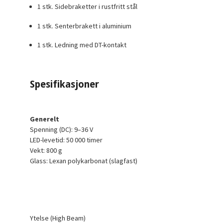
1 stk.
Sidebraketter i rustfritt stål
1 stk.
Senterbrakett i aluminium
1 stk.
Ledning med DT-kontakt
Spesifikasjoner
Generelt
Spenning (DC): 9–36 V
LED-levetid: 50 000 timer
Vekt: 800 g
Glass: Lexan polykarbonat (slagfast)
Ytelse (High Beam)