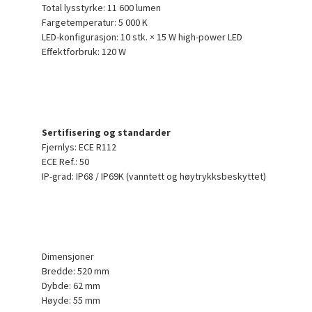
Total lysstyrke: 11 600 lumen
Fargetemperatur: 5 000 K
LED-konfigurasjon: 10 stk. × 15 W high-power LED
Effektforbruk: 120 W
Sertifisering og standarder
Fjernlys: ECE R112
ECE Ref.: 50
IP-grad: IP68 / IP69K (vanntett og høytrykksbeskyttet)
Dimensjoner
Bredde: 520 mm
Dybde: 62 mm
Høyde: 55 mm