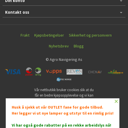
Din konto
Kontakt oss
Frakt
Kjøpsbetingelser
Sikkerhet og personvern
Nyhetsbrev
Blogg
© Agro Navigering As
Vår nettbutikk bruker cookies slik at du
får en bedre kjøpsopplevelse og vi kan
×
yte deg bedre service. Vi bruker cookies
hovedsaklig til å lagre
Husk å sjekk ut vår OUTLET fane for gode tilbud.
innloggingsdetaljer og huske hva du
Her legger vi ut nye lamper og utstyr til en rimlig pris!
har puttet i handlekurven din. Fortsett å
bruke siden som normalt om du godtar
Vi har også gode rabatter på en rekke arbeidslys nå
!
dette.
Les mer