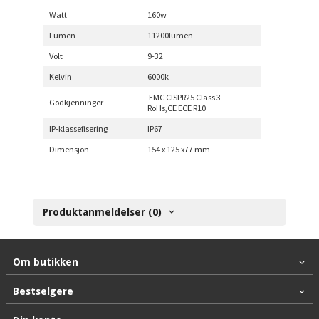
Watt
160w
Lumen
11200lumen
Volt
9-32
Kelvin
6000k
EMC CISPR25 Class 3
Godkjenninger
RoHs,CE ECE R10
IP-klassefisering
IP67
Dimensjon
154 x 125 x77 mm
Produktanmeldelser (0)
Om butikken
Bestselgere