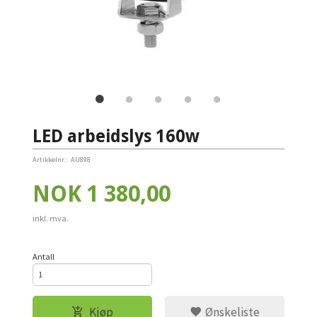
LED arbeidslys 160w
Artikkelnr.:
AU898
Pris
NOK
1 380,00
inkl. mva.
Antall
Kjøp
Ønskeliste