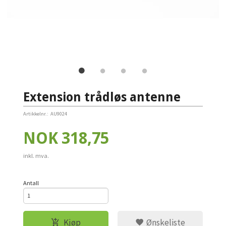
Extension trådløs antenne
Artikkelnr.:
AU9024
Pris
NOK
318,75
inkl. mva.
Antall
Kjøp
Ønskeliste