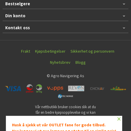
Bestselgere
Din konto
Kontakt oss
Frakt
Kjøpsbetingelser
Sikkerhet og personvern
Nyhetsbrev
Blogg
© Agro Navigering As
Vår nettbutikk bruker cookies slik at du
får en bedre kjøpsopplevelse og vi kan
×
yte deg bedre service. Vi bruker cookies
hovedsaklig til å lagre
Husk å sjekk ut vår OUTLET fane for gode tilbud.
innloggingsdetaljer og huske hva du
Her legger vi ut nye lamper og utstyr til en rimlig pris!