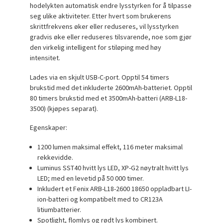
hodelykten automatisk endre lysstyrken for å tilpasse
seg ulike aktiviteter. Etter hvert som brukerens
skrittfrekvens øker eller reduseres, vil lysstyrken
gradvis øke eller reduseres tilsvarende, noe som gjør
den virkelig intelligent for stiløping med høy
intensitet.
Lades via en skjult USB-C-port. Opptil 54 timers
brukstid med det inkluderte 2600mAh-batteriet. Opptil
80 timers brukstid med et 3500mAh-batteri (ARB-L18-
3500) (kjøpes separat).
Egenskaper:
1200 lumen maksimal effekt, 116 meter maksimal
rekkevidde.
Luminus SST40 hvitt lys LED, XP-G2 nøytralt hvitt lys
LED; med en levetid på 50 000 timer.
Inkludert et Fenix ARB-L18-2600 18650 oppladbart LI-
ion-batteri og kompatibelt med to CR123A
litiumbatterier.
Spotlight, flomlys og rødt lys kombinert.