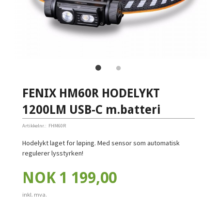
FENIX HM60R HODELYKT
1200LM USB-C m.batteri
Artikkelnr.:
FHM60R
Hodelykt laget for løping. Med sensor som automatisk
regulerer lysstyrken!
Pris
NOK
1 199,00
inkl. mva.