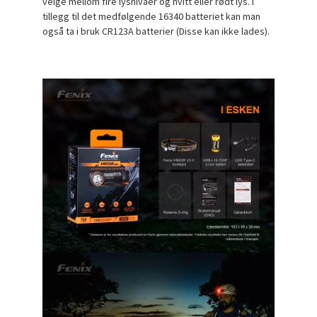
velge mellom fire lysnivåer og hvitt eller rødt lys. I
tillegg til det medfølgende 16340 batteriet kan man
også ta i bruk CR123A batterier (Disse kan ikke lades).