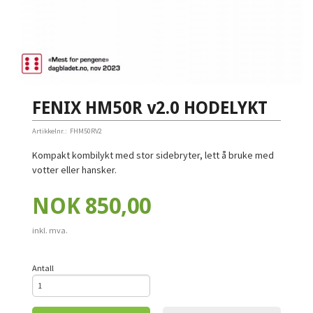
FENIX HM50R v2.0 HODELYKT
Artikkelnr.:
FHM50RV2
Kompakt kombilykt med stor sidebryter, lett å bruke med
votter eller hansker.
Pris
NOK
850,00
inkl. mva.
Antall