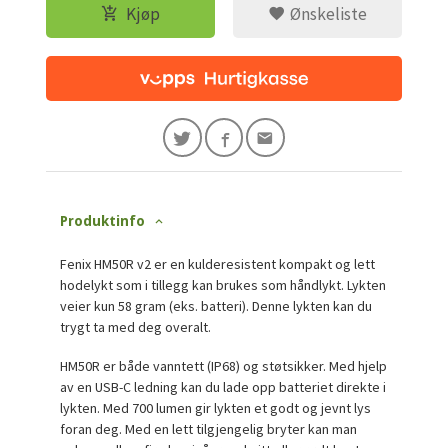
Kjøp
Ønskeliste
Produktinfo
Fenix HM50R v2 er en kulderesistent kompakt og lett
hodelykt som i tillegg kan brukes som håndlykt. Lykten
veier kun 58 gram (eks. batteri). Denne lykten kan du
trygt ta med deg overalt.
HM50R er både vanntett (IP68) og støtsikker. Med hjelp
av en USB-C ledning kan du lade opp batteriet direkte i
lykten. Med 700 lumen gir lykten et godt og jevnt lys
foran deg. Med en lett tilgjengelig bryter kan man