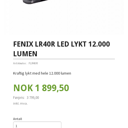
FENIX LR40R LED LYKT 12.000
LUMEN
Artikkelnr.:
FLR40R
Kraftig lykt med hele 12.000 lumen
Tilbud
NOK
1 899,50
Førpris:
3 799,00
Rabatt
inkl. mva.
Antall