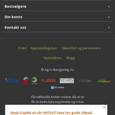
Bestselgere
Din konto
Kontakt oss
Frakt
Kjøpsbetingelser
Sikkerhet og personvern
Nyhetsbrev
Blogg
© Agro Navigering As
Vår nettbutikk bruker cookies slik at du
får en bedre kjøpsopplevelse og vi kan
×
yte deg bedre service. Vi bruker cookies
hovedsaklig til å lagre
Husk å sjekk ut vår OUTLET fane for gode tilbud.