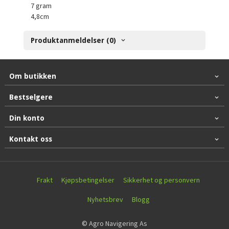
7 gram
4,8cm
Produktanmeldelser (0)
Om butikken
Bestselgere
Din konto
Kontakt oss
Frakt
Kjøpsbetingelser
Sikkerhet og personvern
Nyhetsbrev
Blogg
© Agro Navigering As