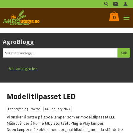
Gå
til
innholdet
0
AgroBlogg
Vis kategorier
Hovedsiden
Modelltilpasset LED
Presisjonslandbruk
Ledbelysning Traktor
14. January 2024
Ledbelysning Traktor
Vi ønsker å satse på gode lamper som er modelltilpasset LED
Målet vårt er å kunne tilby stortsett Plug & Play lamper.
Noen lamper må kobles med uorginal tilkobling men da står dette